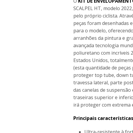
O
KIT DE ENVELOPAMEN
SCALPEL HT, modelo 2022, 
pelo próprio ciclista. Atr
peças foram desenhadas e 
para o modelo, oferecendo
arranhões da pintura e gr
avançada tecnologia mundia
poliuretano com incríveis
Estados Unidos, totalment
(esta quantidade de peças 
proteger top tube, down t
travessa lateral, parte pos
das canelas de suspensão e
traseiras superior e infer
irá proteger com extrema e
Principais característica
Ultra-resistente à fo