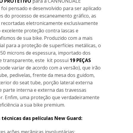
TO PROTETIVO
para a CANNONDALE
foi pensado e desenvolvido para ser aplicado
avés do processo de escaneamento gráfico, as
recortadas eletronicamente exclusivamente
 excelente proteção contra lascas e
afismos de sua bike. Produzido com a mais
l para a proteção de superfícies metálicas, o
 250 microns de espessura, importado dos
e transparente, este kit possui
19 PEÇAS
pode variar de acordo com a versão), que irão
ube, pedivelas, frente da mesa dos guidom,
terior do seat tube, porção lateral externa
 parte interna e externa das travessas
ior. Enfim, uma proteção que verdadeiramente
ficiência a sua bike premium.
s técnicas das películas New Guard:
rtes ações mecânicas involuntárias;