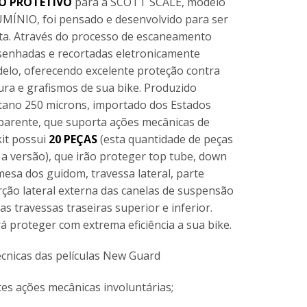
O PROTETIVO
para a SCOTT SCALE, modelo
UMÍNIO, foi pensado e desenvolvido para ser
ista. Através do processo de escaneamento
esenhadas e recortadas eletronicamente
elo, oferecendo excelente proteção contra
ura e grafismos de sua bike. Produzido
etano 250 microns, importado dos Estados
parente, que suporta ações mecânicas de
kit possui
20 PEÇAS
(esta quantidade de peças
a versão), que irão proteger top tube, down
mesa dos guidom, travessa lateral, parte
rção lateral externa das canelas de suspensão
as travessas traseiras superior e inferior.
á proteger com extrema eficiência a sua bike.
técnicas das películas New Guard
rtes ações mecânicas involuntárias;