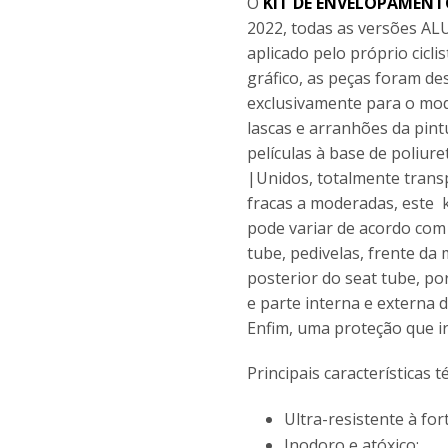
O
KIT DE ENVELOPAMENT
2022, todas as versões AL
aplicado pelo próprio cicl
gráfico, as peças foram d
exclusivamente para o mod
lascas e arranhões da pint
películas à base de poliur
|Unidos, totalmente trans
fracas a moderadas, este 
pode variar de acordo com 
tube, pedivelas, frente da 
posterior do seat tube, po
e parte interna e externa d
Enfim, uma proteção que ir
Principais características 
Ultra-resistente à fo
Inodoro e atóxico;