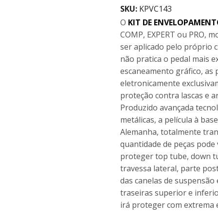
SKU:
KPVC143
O
KIT DE ENVELOPAMENT
COMP, EXPERT ou PRO, mod
ser aplicado pelo próprio 
não pratica o pedal mais e
escaneamento gráfico, as 
eletronicamente exclusiva
proteção contra lascas e a
Produzido avançada tecnol
metálicas, a película à ba
Alemanha, totalmente tran
quantidade de peças pode v
proteger top tube, down t
travessa lateral, parte pos
das canelas de suspensão e
traseiras superior e infer
irá proteger com extrema ef