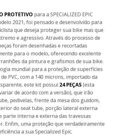
O PROTETIVO
para a SPECIALIZED EPIC
elo 2021, foi pensado e desenvolvido para
ciclista que deseja proteger sua bike mas que
xtremo e agressivo. Através do processo de
peças foram desenhadas e recortadas
mente para o modelo, oferecendo excelente
rranhões da pintura e grafismos de sua bike.
ogia mundial para a proteção de superfícies
se de PVC, com a 140 microns, importado da
sparente, este kit possui
24 PEÇAS
(esta
ariar de acordo com a versão), que irão
ube, pedivelas, frente da mesa dos guidom,
terior do seat tube, porção lateral externa
 parte interna e externa das travessas
ior. Enfim, uma proteção que verdadeiramente
iciência a sua Specialized Epic.