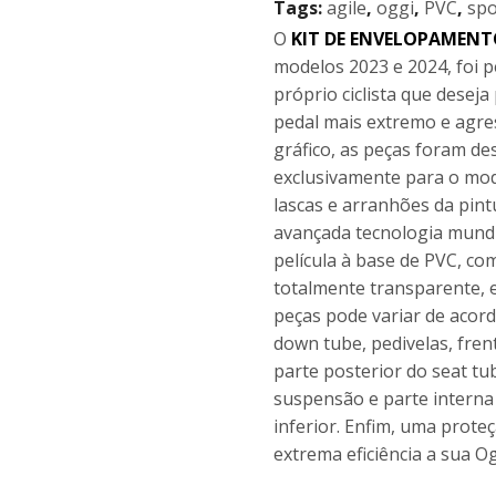
Tags:
agile
,
oggi
,
PVC
,
spo
O
KIT DE ENVELOPAMENT
modelos 2023 e 2024, foi p
próprio ciclista que desej
pedal mais extremo e agre
gráfico, as peças foram d
exclusivamente para o mod
lascas e arranhões da pint
avançada tecnologia mundia
película à base de PVC, c
totalmente transparente, 
peças pode variar de acord
down tube, pedivelas, fren
parte posterior do seat tu
suspensão e parte interna 
inferior. Enfim, uma prot
extrema eficiência a sua O