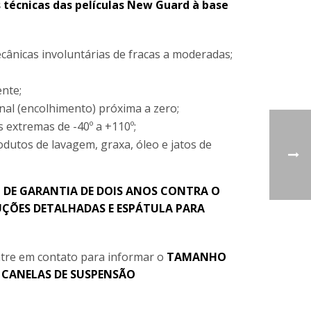
s técnicas das películas New Guard à base
cânicas involuntárias de fracas a moderadas;
nte;
nal (encolhimento) próxima a zero;
 extremas de -40º a +110º;
odutos de lavagem, graxa, óleo e jatos de
DE GARANTIA DE DOIS ANOS CONTRA O
ÇÕES DETALHADAS E ESPÁTULA PARA
tre em contato para informar o
TAMANHO
e
CANELAS DE SUSPENSÃO