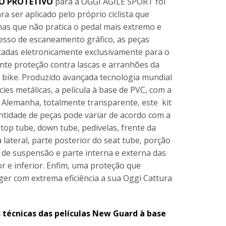
O PROTETIVO
para a OGGI AGILE SPORT foi
a ser aplicado pelo próprio ciclista que
mas que não pratica o pedal mais extremo e
cesso de escaneamento gráfico, as peças
adas eletronicamente exclusivamente para o
nte proteção contra lascas e arranhões da
 bike. Produzido avançada tecnologia mundial
ies metálicas, a película à base de PVC, com a
 Alemanha, totalmente transparente, este kit
ntidade de peças pode variar de acordo com a
 top tube, down tube, pedivelas, frente da
lateral, parte posterior do seat tube, porção
s de suspensão e parte interna e externa das
or e inferior. Enfim, uma proteção que
er com extrema eficiência a sua Oggi Cattura
s técnicas das películas New Guard à base