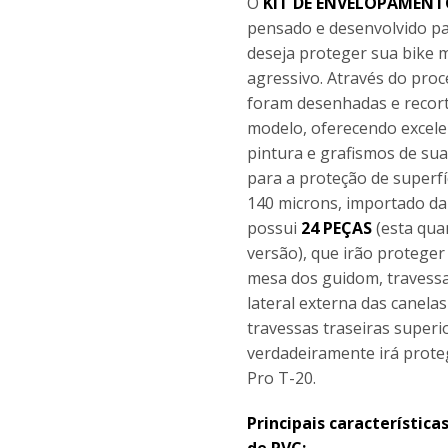
O
KIT DE ENVELOPAMENT
pensado e desenvolvido par
deseja proteger sua bike 
agressivo. Através do pro
foram desenhadas e recort
modelo, oferecendo excele
pintura e grafismos de sua
para a proteção de superfíc
140 microns, importado da
possui
24 PEÇAS
(esta qua
versão), que irão proteger
mesa dos guidom, travessa 
lateral externa das canela
travessas traseiras superi
verdadeiramente irá proteg
Pro T-20.
Principais característica