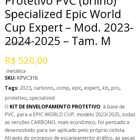
Protetivo PVC (brilho)
Specialized Epic World
Cup Expert – Mod. 2023-
2024-2025 – Tam. M
R$
520,00
SKU:
KPVC316
Tags:
2023
,
carbono
,
comp
,
epic
,
expert
,
kit
,
pro
,
protetivo
,
specialized
O
KIT DE ENVELOPAMENTO PROTETIVO
, à base de
PVC, para a EPIC WORLD CUP, modelo 2023/2025, todas
as versões CARBONO, mais econômico, foi pensado e
desenvolvido para ser aplicado pelo próprio ciclista.
Através do processo de escaneamento gráfico, as peças