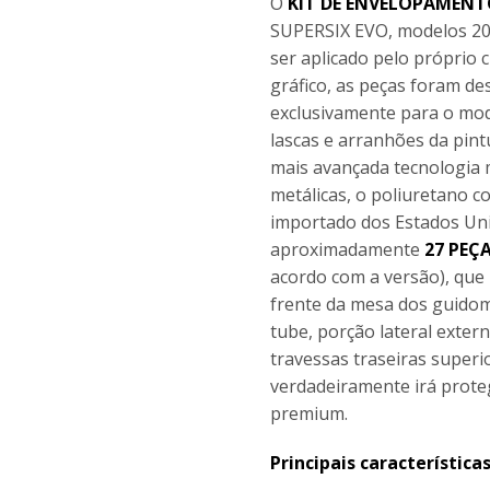
O
KIT DE ENVELOPAMEN
SUPERSIX EVO, modelos 202
ser aplicado pelo próprio 
gráfico, as peças foram d
exclusivamente para o mod
lascas e arranhões da pint
mais avançada tecnologia 
metálicas, o poliuretano c
importado dos Estados Unid
aproximadamente
27 PEÇ
acordo com a versão), que 
frente da mesa dos guidom,
tube, porção lateral exter
travessas traseiras superi
verdadeiramente irá proteg
premium.
Principais característica