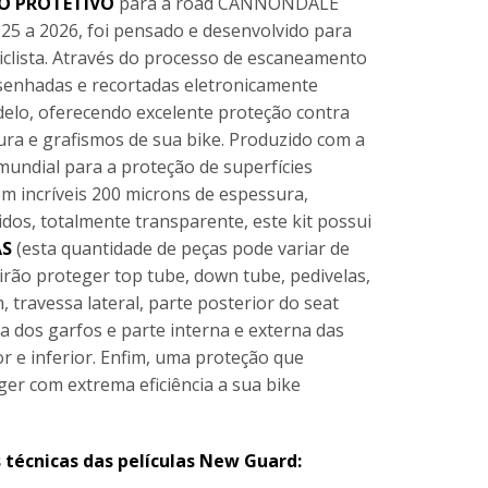
TO PROTETIVO
para a road CANNONDALE
5 a 2026, foi pensado e desenvolvido para
ciclista. Através do processo de escaneamento
esenhadas e recortadas eletronicamente
elo, oferecendo excelente proteção contra
ura e grafismos de sua bike. Produzido com a
mundial para a proteção de superfícies
om incríveis 200 microns de espessura,
os, totalmente transparente, este kit possui
AS
(esta quantidade de peças pode variar de
irão proteger top tube, down tube, pedivelas,
 travessa lateral, parte posterior do seat
na dos garfos e parte interna e externa das
or e inferior. Enfim, uma proteção que
er com extrema eficiência a sua bike
s técnicas das películas New Guard: