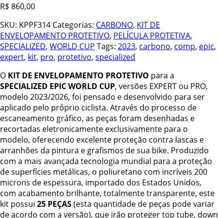
R$
860,00
SKU:
KPPF314
Categorias:
CARBONO
,
KIT DE
ENVELOPAMENTO PROTETIVO
,
PELÍCULA PROTETIVA
,
SPECIALIZED
,
WORLD CUP
Tags:
2023
,
carbono
,
comp
,
epic
,
expert
,
kit
,
pro
,
protetivo
,
specialized
O
KIT DE ENVELOPAMENTO PROTETIVO
para a
SPECIALIZED EPIC WORLD CUP
, versões EXPERT ou PRO,
modelo 2023/2026, foi pensado e desenvolvido para ser
aplicado pelo próprio ciclista. Através do processo de
escaneamento gráfico, as peças foram desenhadas e
recortadas eletronicamente exclusivamente para o
modelo, oferecendo excelente proteção contra lascas e
arranhões da pintura e grafismos de sua bike. Produzido
com a mais avançada tecnologia mundial para a proteção
de superfícies metálicas, o poliuretano com incríveis 200
microns de espessura, importado dos Estados Unidos,
com acabamento brilhante, totalmente transparente, este
kit possui
25 PEÇAS
(esta quantidade de peças pode variar
de acordo com a versão), que irão proteger top tube, down