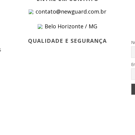
contato@newguard.com.br
Belo Horizonte / MG
s
QUALIDADE E SEGURANÇA
N
s
E