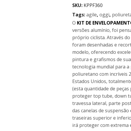
SKU:
KPPF360
Tags:
agile
,
oggi
,
poliuret
O
KIT DE ENVELOPAMENT
versões alumínio, foi pens
próprio ciclista. Através 
foram desenhadas e recort
modelo, oferecendo excele
pintura e grafismos de su
tecnologia mundial para a 
poliuretano com incríveis
Estados Unidos, totalmente
(esta quantidade de peças 
proteger top tube, down t
travessa lateral, parte pos
das canelas de suspensão e
traseiras superior e infer
irá proteger com extrema e