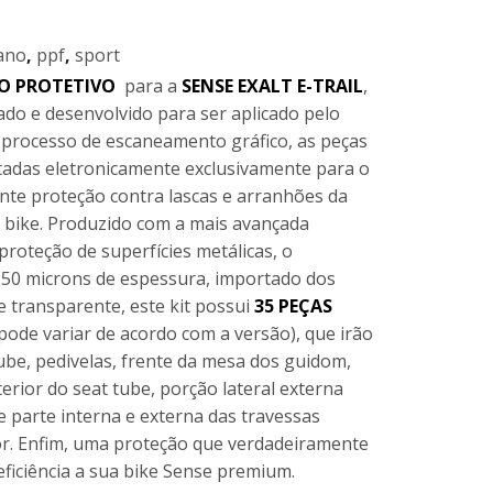
ano
,
ppf
,
sport
O PROTETIVO
para a
SENSE EXALT E-TRAIL
,
ado e desenvolvido para ser aplicado pelo
do processo de escaneamento gráfico, as peças
adas eletronicamente exclusivamente para o
nte proteção contra lascas e arranhões da
a bike. Produzido com a mais avançada
proteção de superfícies metálicas, o
 250 microns de espessura, importado dos
 transparente, este kit possui
35 PEÇAS
pode variar de acordo com a versão), que irão
ube, pedivelas, frente da mesa dos guidom,
terior do seat tube, porção lateral externa
 parte interna e externa das travessas
ior. Enfim, uma proteção que verdadeiramente
ficiência a sua bike Sense premium.