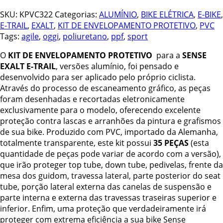
SKU:
KPVC322
Categorias:
ALUMÍNIO
,
BIKE ELÉTRICA
,
E-BIKE
,
E-TRAIL
,
EXALT
,
KIT DE ENVELOPAMENTO PROTETIVO
,
PVC
Tags:
agile
,
oggi
,
poliuretano
,
ppf
,
sport
O
KIT DE ENVELOPAMENTO PROTETIVO
para a
SENSE
EXALT E-TRAIL
, versões alumínio, foi pensado e
desenvolvido para ser aplicado pelo próprio ciclista.
Através do processo de escaneamento gráfico, as peças
foram desenhadas e recortadas eletronicamente
exclusivamente para o modelo, oferecendo excelente
proteção contra lascas e arranhões da pintura e grafismos
de sua bike. Produzido com PVC, importado da Alemanha,
totalmente transparente, este kit possui
35 PEÇAS
(esta
quantidade de peças pode variar de acordo com a versão),
que irão proteger top tube, down tube, pedivelas, frente da
mesa dos guidom, travessa lateral, parte posterior do seat
tube, porção lateral externa das canelas de suspensão e
parte interna e externa das travessas traseiras superior e
inferior. Enfim, uma proteção que verdadeiramente irá
proteger com extrema eficiência a sua bike Sense