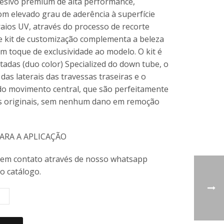
esivo premium de alta performance,
m elevado grau de aderência à superfície
 raios UV, através do processo de recorte
te kit de customização complementa a beleza
um toque de exclusividade ao modelo. O kit é
etadas (duo color) Specialized do down tube, o
 das laterais das travessas traseiras e o
do movimento central, que são perfeitamente
s originais, sem nenhum dano em remoção
RA A APLICAÇÃO
 em contato através de nosso whatsapp
 o catálogo.