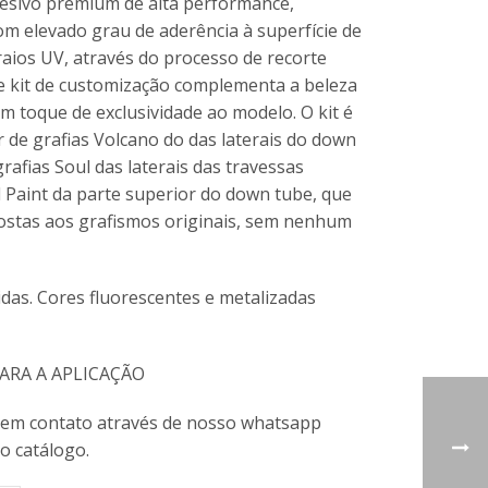
esivo premium de alta performance,
m elevado grau de aderência à superfície de
raios UV, através do processo de recorte
te kit de customização complementa a beleza
um toque de exclusividade ao modelo. O kit é
 de grafias Volcano do das laterais do down
grafias Soul das laterais das travessas
l Paint da parte superior do down tube, que
ostas aos grafismos originais, sem nenhum
idas. Cores fluorescentes e metalizadas
RA A APLICAÇÃO
 em contato através de nosso whatsapp
 o catálogo.