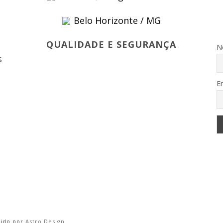
Belo Horizonte / MG
s
QUALIDADE E SEGURANÇA
N
s
E
vido por
Astro Design