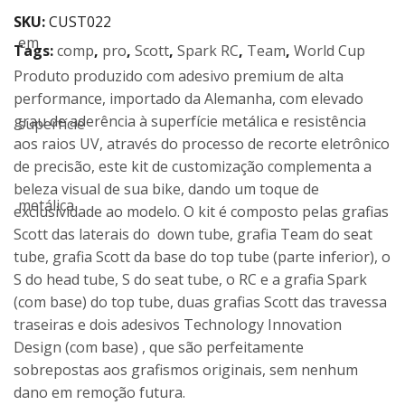
SKU:
CUST022
Tags:
comp
,
pro
,
Scott
,
Spark RC
,
Team
,
World Cup
Produto produzido com adesivo premium de alta
performance, importado da Alemanha, com elevado
grau de aderência à superfície metálica e resistência
aos raios UV, através do processo de recorte eletrônico
de precisão, este kit de customização complementa a
beleza visual de sua bike, dando um toque de
exclusividade ao modelo. O kit é composto pelas grafias
Scott das laterais do down tube, grafia Team do seat
tube, grafia Scott da base do top tube (parte inferior), o
S do head tube, S do seat tube, o RC e a grafia Spark
(com base) do top tube, duas grafias Scott das travessa
traseiras e dois adesivos Technology Innovation
Design (com base) , que são perfeitamente
sobrepostas aos grafismos originais, sem nenhum
dano em remoção futura.