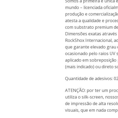
Somos a primeira e única 
mundo – licenciada oficial
produção e comercializaçã
atesta a qualidade e proce
com substrato premium de
Dimensões exatas através d
RockShox Internacional, ad
que garante elevado grau 
ocasionado pelo raios UV so
aplicado em sobreposição p
(mais indicado) ou direto s
Quantidade de adesivos: 0
ATENÇÃO: por ter um proce
utiliza o silk-screen, nos
de impressão de alta resol
visuais, que em nada comp