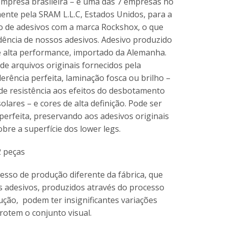
empresa brasileira – e uma das 7 empresas no
mente pela SRAM L.L.C, Estados Unidos, para a
o de adesivos com a marca Rockshox, o que
dência de nossos adesivos. Adesivo produzido
 alta performance, importado da Alemanha.
e arquivos originais fornecidos pela
erência perfeita, laminação fosca ou brilho –
de resistência aos efeitos do desbotamento
lares – e cores de alta definição. Pode ser
erfeita, preservando aos adesivos originais
obre a superfície dos lower legs.
2 peças
sso de produção diferente da fábrica, que
sos adesivos, produzidos através do processo
ução, podem ter insignificantes variações
rotem o conjunto visual.