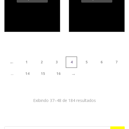
←
1
2
3
4
5
6
7
→
…
14
15
16
Exibindo 37–48 de 184 resultados
Pesquisar